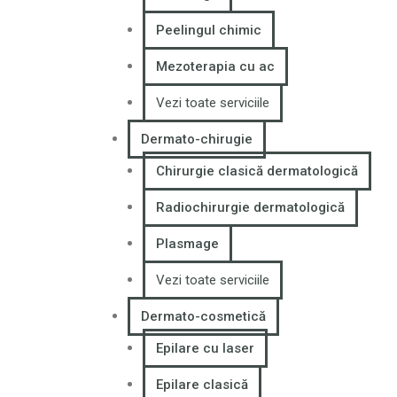
Peelingul chimic
Mezoterapia cu ac
Vezi toate serviciile
Dermato-chirugie
Chirurgie clasică dermatologică
Radiochirurgie dermatologică
Plasmage
Vezi toate serviciile
Dermato-cosmetică
Epilare cu laser
Epilare clasică