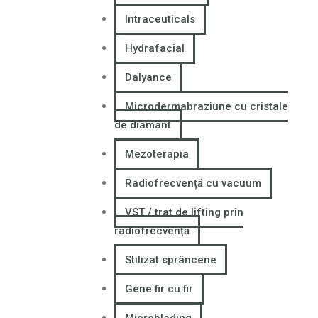
Intraceuticals
Hydrafacial
Dalyance
Microdermabraziune cu cristale
de diamant
Mezoterapia
Radiofrecvență cu vacuum
VST / trat de lifting prin
radiofrecvență
Stilizat sprâncene
Gene fir cu fir