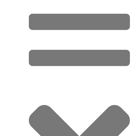
Str. Mihai Eminescu, nr. 28, Vatra Dornei
+40.737.031.555
office@danaderm.ro
NAVIGARE RAPIDĂ
Acasă
Despre noi
Specialități
Contact
Politica Cookies
Politica de Confidențialitate