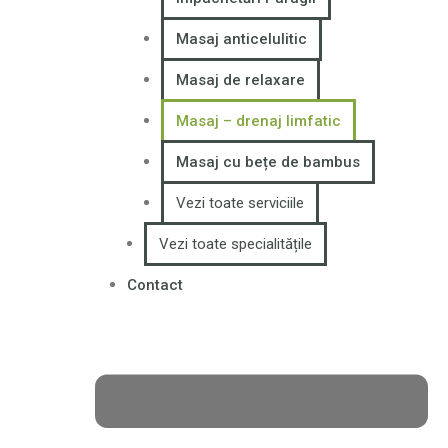
Masaj anticelulitic
Masaj de relaxare
Masaj – drenaj limfatic
Masaj cu bețe de bambus
Vezi toate serviciile
Vezi toate specialitățile
Contact
Locul tău de răsfăț unde vei găsi echilibrul perfect
între minte si trup pentru o viață sănătoasă.