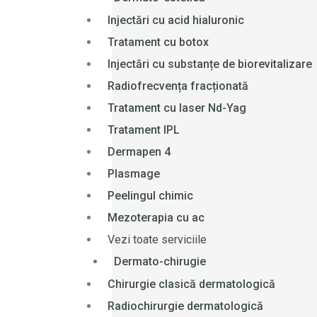
Lasă exper
Injectări cu acid hialuronic
Tratament cu botox
Alege varianta r
Injectări cu substanțe de biorevitalizare
un memb
Radiofrecvența fracționată
Tratament cu laser Nd-Yag
Tratament IPL
Dermapen 4
Plasmage
Peelingul chimic
Mezoterapia cu ac
Vezi toate serviciile
Dermato-chirugie
Chirurgie clasică dermatologică
Radiochirurgie dermatologică