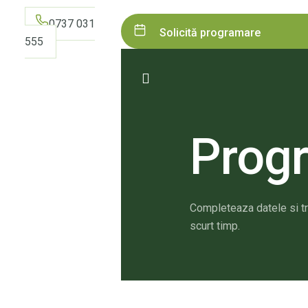
0737 031
Solicită programare
555
Prog
Completeaza datele si tr
scurt timp.